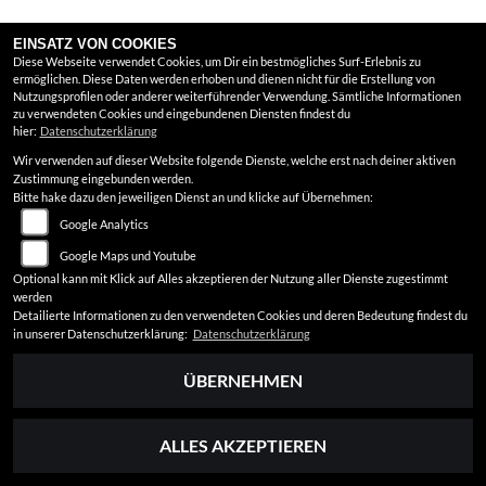
EINSATZ VON COOKIES
Diese Webseite verwendet Cookies, um Dir ein bestmögliches Surf-Erlebnis zu
ermöglichen. Diese Daten werden erhoben und dienen nicht für die Erstellung von
Nutzungsprofilen oder anderer weiterführender Verwendung. Sämtliche Informationen
zu verwendeten Cookies und eingebundenen Diensten findest du
hier:
Datenschutzerklärung
Wir verwenden auf dieser Website folgende Dienste, welche erst nach deiner aktiven
Zustimmung eingebunden werden.
Bitte hake dazu den jeweiligen Dienst an und klicke auf Übernehmen:
HONDA MSX125 GROM
Google Analytics
Google Maps und Youtube
4.490 EUR
Optional kann mit Klick auf Alles akzeptieren der Nutzung aller Dienste zugestimmt
werden
0 | 0 km | Neufahrzeug
Detailierte Informationen zu den verwendeten Cookies und deren Bedeutung findest du
in unserer Datenschutzerklärung:
Datenschutzerklärung
ÜBERNEHMEN
ALLES AKZEPTIEREN