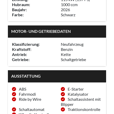
Hubraum:
1000 ccm
Baujahr:
2026
Farbe:
Schwarz
MOTOR- UND GETRIEBEDATEN
Klassifizierung:
Neufahrzeug
Kraftstoff:
Benzin
Antrieb:
Kette
Getriebe:
Schaltgetriebe
AUSSTATTUNG
ABS
E-Starter
Fahrmodi
Katalysator
Ride by Wire
Schaltassistent mit
Blipper
Schaltautomat
Traktionskontrolle