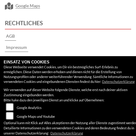
Google Maps
RECHTLICHES
AGB
Impressum
Datenschutz
EINSATZ VON COOKIES
Diese Webseite verwendet Cookies, um Dir ein bestmögliches Surf-Erlebnis zu
Disclaimer
ermöglichen. Diese Daten werden erhoben und dienen nicht für die Erstellung von
Nutzungsprofilen oder anderer weiterführender Verwendung. Sämtliche Informationen zu
Barrierefreiheit
verwendeten Cookies und eingebundenen Diensten findest du hier:
Datenschutzerklärung
Wir verwenden auf dieser Website folgende Dienste, welche erst nach deiner aktiven
Zustimmung eingebunden werden.
Bitte hake dazu den jeweiligen Dienst an und klicke auf Übernehmen:
Google Analytics
Google Maps und Youtube
Optional kann mit Klick auf Alles akzeptieren der Nutzung aller Dienste zugestimmt werde
Detailierte Informationen zu den verwendeten Cookies und deren Bedeutung findest du in
unserer Datenschutzerklärung:
Datenschutzerklärung