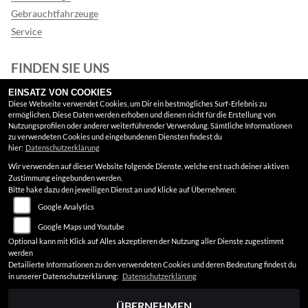
Gebrauchtfahrzeuge
Service
FINDEN SIE UNS
EINSATZ VON COOKIES
Facebook
Diese Webseite verwendet Cookies, um Dir ein bestmögliches Surf-Erlebnis zu
ermöglichen. Diese Daten werden erhoben und dienen nicht für die Erstellung von
Google Maps
Nutzungsprofilen oder anderer weiterführender Verwendung. Sämtliche Informationen
zu verwendeten Cookies und eingebundenen Diensten findest du
hier:
Datenschutzerklärung
RECHTLICHES
Wir verwenden auf dieser Website folgende Dienste, welche erst nach deiner aktiven
Zustimmung eingebunden werden.
AGB
Bitte hake dazu den jeweiligen Dienst an und klicke auf Übernehmen:
Google Analytics
Impressum
Google Maps und Youtube
Datenschutz
Optional kann mit Klick auf Alles akzeptieren der Nutzung aller Dienste zugestimmt
werden
Disclaimer
Detailierte Informationen zu den verwendeten Cookies und deren Bedeutung findest du
in unserer Datenschutzerklärung:
Datenschutzerklärung
Barrierefreiheit
ÜBERNEHMEN