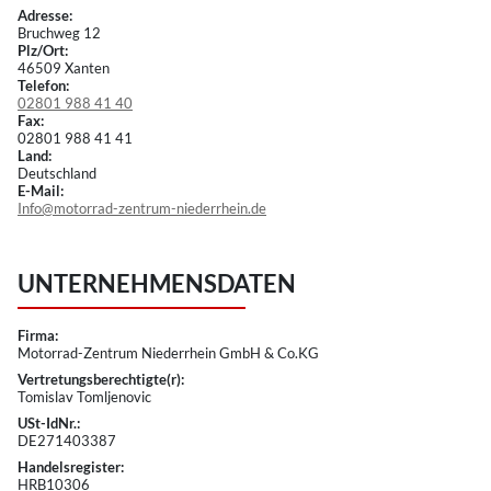
Adresse:
Bruchweg 12
Plz/Ort:
46509 Xanten
Telefon:
02801 988 41 40
Fax:
02801 988 41 41
Land:
Deutschland
E-Mail:
Info@motorrad-zentrum-niederrhein.de
UNTERNEHMENSDATEN
Firma:
Motorrad-Zentrum Niederrhein GmbH & Co.KG
Vertretungsberechtigte(r):
Tomislav Tomljenovic
USt-IdNr.:
DE271403387
Handelsregister:
HRB10306