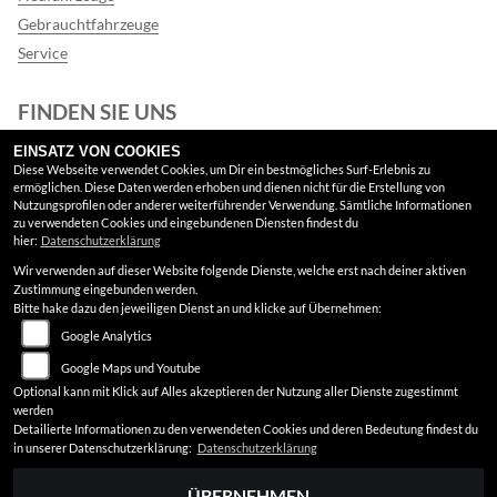
Gebrauchtfahrzeuge
Service
FINDEN SIE UNS
EINSATZ VON COOKIES
Facebook
Diese Webseite verwendet Cookies, um Dir ein bestmögliches Surf-Erlebnis zu
ermöglichen. Diese Daten werden erhoben und dienen nicht für die Erstellung von
Google Maps
Nutzungsprofilen oder anderer weiterführender Verwendung. Sämtliche Informationen
zu verwendeten Cookies und eingebundenen Diensten findest du
hier:
Datenschutzerklärung
RECHTLICHES
Wir verwenden auf dieser Website folgende Dienste, welche erst nach deiner aktiven
Zustimmung eingebunden werden.
AGB
Bitte hake dazu den jeweiligen Dienst an und klicke auf Übernehmen:
Google Analytics
Impressum
Google Maps und Youtube
Datenschutz
Optional kann mit Klick auf Alles akzeptieren der Nutzung aller Dienste zugestimmt
werden
Disclaimer
Detailierte Informationen zu den verwendeten Cookies und deren Bedeutung findest du
in unserer Datenschutzerklärung:
Datenschutzerklärung
Barrierefreiheit
ÜBERNEHMEN