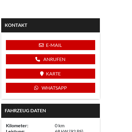
KONTAKT
E-MAIL
ANRUFEN
KARTE
WHATSAPP
FAHRZEUG DATEN
Kilometer:
0 km
Leistung:
68 kW (92 PS)