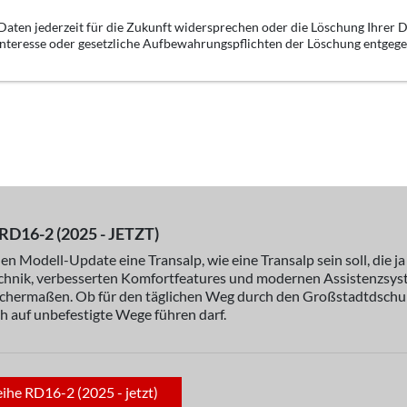
aten jederzeit für die Zukunft widersprechen oder die Löschung Ihrer D
 Interesse oder gesetzliche Aufbewahrungspflichten der Löschung entgeg
16-2 (2025 - JETZT)
 Modell-Update eine Transalp, wie eine Transalp sein soll, die ja
echnik, verbesserten Komfortfeatures und modernen Assistenzsy
leichermaßen. Ob für den täglichen Weg durch den Großstadtdschun
ch auf unbefestigte Wege führen darf.
ihe RD16-2 (2025 - jetzt)