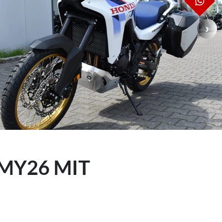
WH
 MY26 MIT