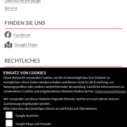
Gebrauchtfahrzeuge
Service
FINDEN SIE UNS
Facebook
Google Maps
RECHTLICHES
AGB
EINSATZ VON COOKIES
Diese Webseite verwendet Cookies, um Dir ein bestmögliches Surf-Erlebnis zu
ermöglichen. Diese Daten werden erhoben und dienen nicht für die Erstellung von
Impressum
Nutzungsprofilen oder anderer weiterführender Verwendung. Sämtliche Informationen zu
verwendeten Cookies und eingebundenen Diensten findest du hier:
Datenschutzerklärung
Datenschutz
Wir verwenden auf dieser Website folgende Dienste, welche erst nach deiner aktiven
Zustimmung eingebunden werden.
Disclaimer
Bitte hake dazu den jeweiligen Dienst an und klicke auf Übernehmen:
Barrierefreiheit
Google Analytics
Google Maps und Youtube