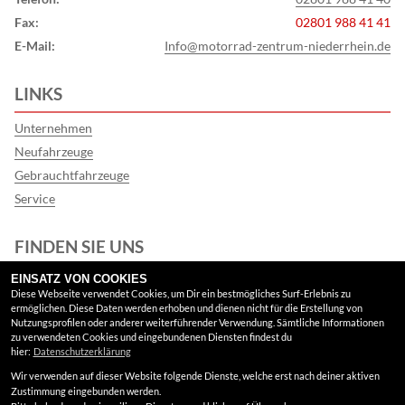
Fax:
02801 988 41 41
E-Mail:
Info@motorrad-zentrum-niederrhein.de
LINKS
Unternehmen
Neufahrzeuge
Gebrauchtfahrzeuge
Service
FINDEN SIE UNS
EINSATZ VON COOKIES
Facebook
Diese Webseite verwendet Cookies, um Dir ein bestmögliches Surf-Erlebnis zu
ermöglichen. Diese Daten werden erhoben und dienen nicht für die Erstellung von
Google Maps
Nutzungsprofilen oder anderer weiterführender Verwendung. Sämtliche Informationen
zu verwendeten Cookies und eingebundenen Diensten findest du
hier:
Datenschutzerklärung
RECHTLICHES
Wir verwenden auf dieser Website folgende Dienste, welche erst nach deiner aktiven
Zustimmung eingebunden werden.