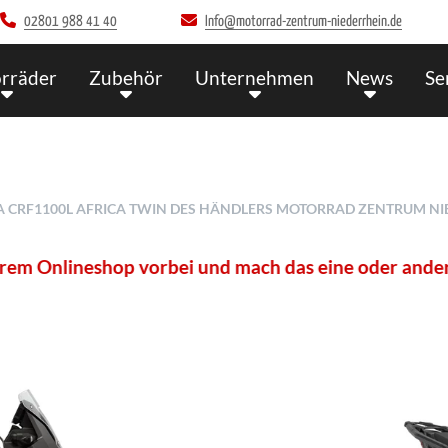
02801 988 41 40
Info@motorrad-zentrum-niederrhein.de
rräder
Zubehör
Unternehmen
News
Se
CRF1100L AFRICA TWIN DES HÄNDLERS MOTORRAD ZENTRUM NIED
ineshop vorbei und mach das eine oder andere Schnäp