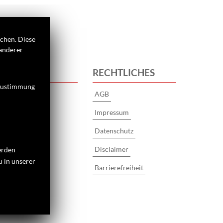
ichen. Diese
 anderer
 UNS
RECHTLICHES
 Zustimmung
AGB
s
Impressum
Datenschutz
Disclaimer
erden
u in unserer
Barrierefreiheit