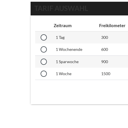
TARIF AUSWAHL
Zeitraum
Freikilometer
1 Tag
300
1 Wochenende
600
1 Sparwoche
900
1 Woche
1500