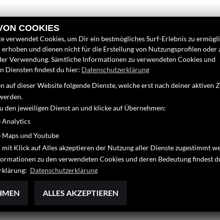
 VON COOKIES
e verwendet Cookies, um Dir ein bestmögliches Surf-Erlebnis zu ermögl
erhoben und dienen nicht für die Erstellung von Nutzungsprofilen oder
der Verwendung. Sämtliche Informationen zu verwendeten Cookies und
 Diensten findest du hier:
Datenschutzerklärung
LINKS
FINDEN SIE
 auf dieser Website folgende Dienste, welche erst nach deiner aktiven
Unternehmen
Facebook
werden.
Neufahrzeuge
zu den jeweiligen Dienst an und klicke auf Übernehmen:
Google Map
Gebrauchtfahrzeuge
 Analytics
Service
 Maps und Youtube
40
 mit Klick auf Alles akzeptieren der Nutzung aller Dienste zugestimmt w
41
nformationen zu den verwendeten Cookies und deren Bedeutung findest d
de
rklärung:
Datenschutzerklärung
HMEN
ALLES AKZEPTIEREN